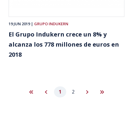
19 JUN 2019
GRUPO INDUKERN
El Grupo Indukern crece un 8% y
alcanza los 778 millones de euros en
2018
Paginación
Primera
Página
Página
1
Página
2
Siguiente
Última
página
anterior
actual
página
página