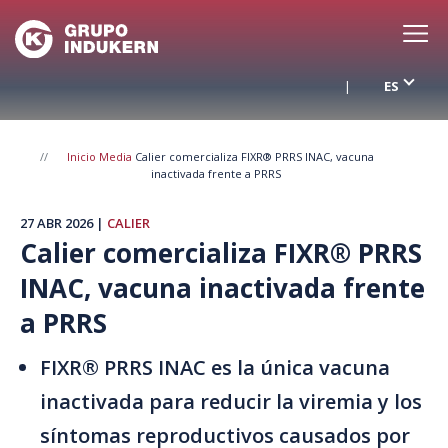
Pasar
al
contenido
ES
principal
Inicio
Media
Calier comercializa FIXR® PRRS INAC, vacuna
inactivada frente a PRRS
RRSS
27 ABR 2026
CALIER
Ruta
Calier comercializa FIXR® PRRS
INAC, vacuna inactivada frente
de
a PRRS
navegación
FIXR® PRRS INAC es la única vacuna
inactivada para reducir la viremia y los
síntomas reproductivos causados por