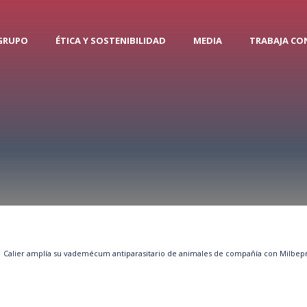
 GRUPO
ÉTICA Y SOSTENIBILIDAD
MEDIA
TRABAJA CO
a
Calier amplía su vademécum antiparasitario de animales de compañía con Milbep