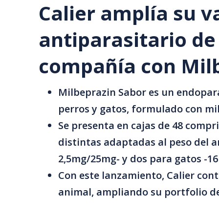
Ruta
Calier amplía su
de
antiparasitario d
navegación
compañía con Mil
Milbeprazin Sabor es un endopara
perros y gatos, formulado con mi
Se presenta en cajas de 48 compr
distintas adaptadas al peso del 
2,5mg/25mg- y dos para gatos -
Con este lanzamiento, Calier con
animal, ampliando su portfolio d