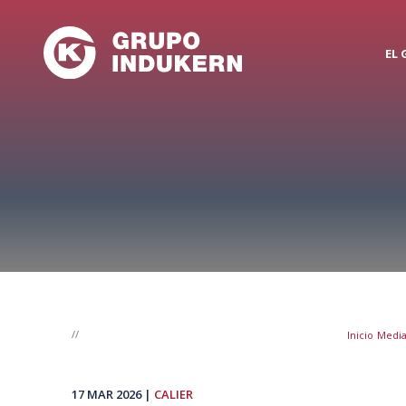
Pasar
al
contenido
EL
principal
Inicio
Medi
17 MAR 2026
CALIER