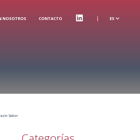
N NOSOTROS
CONTACTO
ES
RRSS
razin Sabor
Categorías