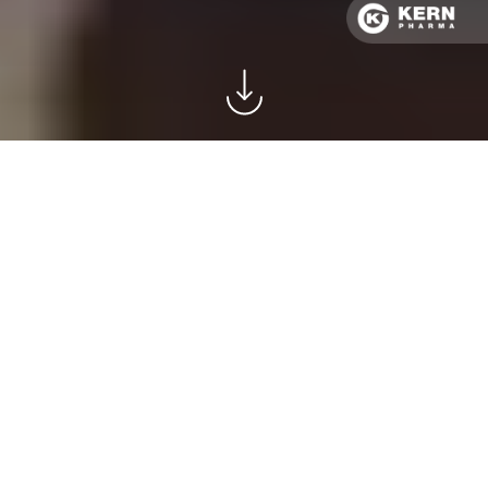
SCROLL
DOWN
Nuestro
propósito: one
health
Nuestras empresas operan en el sector de la salud humana y
animal con un claro propósito: trabajar por una sola salud.
CONÓCENOS