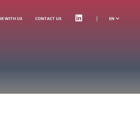
K WITH US
CONTACT US
EN
RRSS