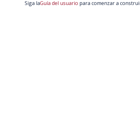
Breadcrumb
Siga la
Guía del usuario
para comenzar a construir